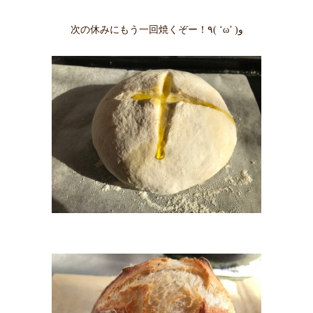
次の休みにもう一回焼くぞー！٩( ‘ω’ )و