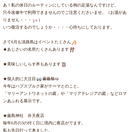
あ！私の休日のルーティンにしている
例の足湯
なんですけど、
只今改修中で利用できませんのでご注意くださいませ。（お湯があ
りません・・・
）
いつ復活するのでしょうか・・・・心待ちにしております。
さて6月も淡路島はイベントたくさん
★
あじさいの名所
たくさんあります
★美味しい
しらす丼
もあります
★個人的に大注目
薔薇祭り
今年はハプスブルク家がテーマとのこと。
「マリーアントワネットの庭」や「マリアテレジアの庭」などロマ
ンあふれる展示です。
★厳島神社 弁天夜店
毎年6月の3の付く日に境内に夜店がでます。
私も先日行って来ました。