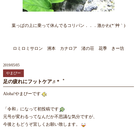
葉っぱの上に乗って休んでるコリパン．．．激かわ(*´艸｀)
ロミロミサロン 洲本 カナロア 渚の荘 花季 きー坊
2019/05/05
やまぴー
足の疲れにフットケア♬*゜
Aloha!やまぴーです
「令和」になって初投稿です
元号が変わるってなんだか不思議な気分ですが、
今後ともどうぞ宜しくお願い致します。