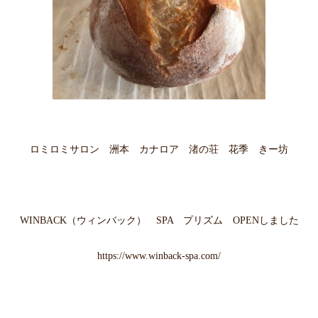
ロミロミサロン 洲本 カナロア 渚の荘 花季 きー坊
WINBACK（ウィンバック） SPA プリズム OPENしました
https://www.winback-spa.com/