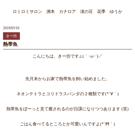
ロミロミサロン 洲本 カナロア 渚の荘 花季 ゆうか
2019/05/16
きー坊
熱帯魚
こんにちは、きー坊です∠(｀･ω･´)／
先月末からお家で熱帯魚を飼い始めました。
ネオンテトラとコリドラスパンダの２種類です(*´∀｀)
熱帯魚をぼーっと見て癒されるのが日課になりつつあります (笑)
ごはん食べてるところとか可愛いんですよ(*´艸｀)