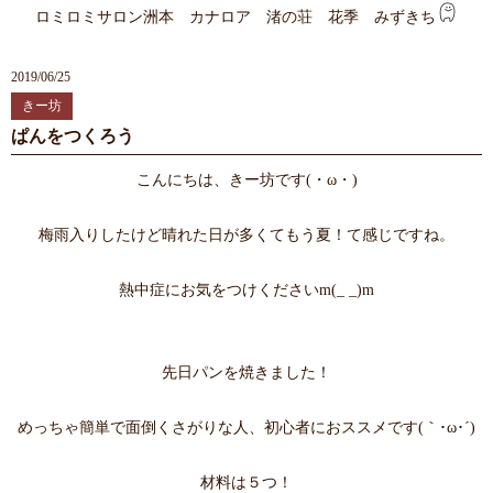
ロミロミサロン洲本 カナロア 渚の荘 花季 みずきち
2019/06/25
きー坊
ぱんをつくろう
こんにちは、きー坊です(・ω・)
梅雨入りしたけど晴れた日が多くてもう夏！て感じですね。
熱中症にお気をつけくださいm(_ _)m
先日パンを焼きました！
めっちゃ簡単で面倒くさがりな人、初心者におススメです(｀･ω･´)
材料は５つ！