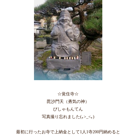
☆覚住寺☆
毘沙門天（勇気の神）
びしゃもんてん
写真撮り忘れました(｡>_<｡)
最初に行ったお寺で上納金として1人1寺200円納めると