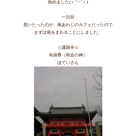
始めました(﹡ˆ﹀ˆ﹡)
一日目
思いたったのが、南あわじのカフェだったので
まずは南をまわることにしました。
☆護国寺☆
布袋尊（和合の神）
ほていさん