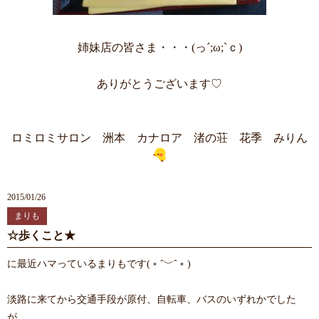
姉妹店の皆さま・・・(っ´;ω;`ｃ)
ありがとうございます♡
ロミロミサロン 洲本 カナロア 渚の荘 花季 みりん
2015/01/26
まりも
☆歩くこと★
に最近ハマっているまりもです(﹡ˆ﹀ˆ﹡)
淡路に来てから交通手段が原付、自転車、バスのいずれかでした
が、