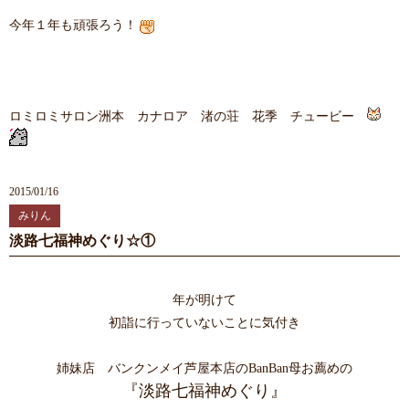
今年１年も頑張ろう！
ロミロミサロン洲本 カナロア 渚の荘 花季 チュービー
2015/01/16
みりん
淡路七福神めぐり☆①
年が明けて
初詣に行っていないことに気付き
姉妹店 バンクンメイ芦屋本店のBanBan母お薦めの
『淡路七福神めぐり』