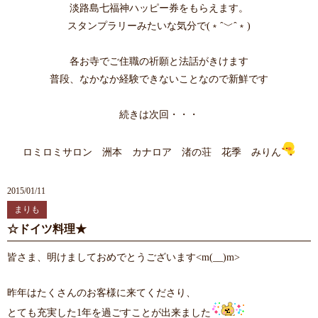
淡路島七福神ハッピー券をもらえます。
スタンプラリーみたいな気分で(﹡ˆ﹀ˆ﹡)
各お寺でご住職の祈願と法話がきけます
普段、なかなか経験できないことなので新鮮です
続きは次回・・・
ロミロミサロン 洲本 カナロア 渚の荘 花季 みりん
2015/01/11
まりも
☆ドイツ料理★
皆さま、明けましておめでとうございます<m(__)m>
昨年はたくさんのお客様に来てくださり、
とても充実した1年を過ごすことが出来ました