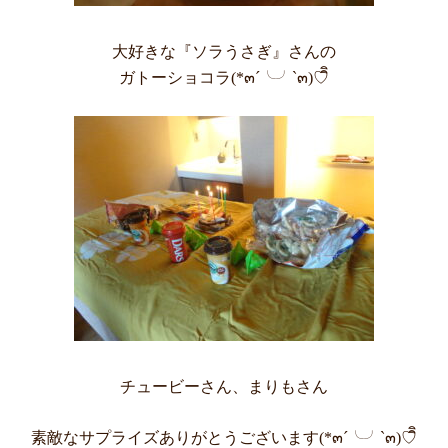
大好きな『ソラうさぎ』さんの
ガトーショコラ(*๓´╰╯`๓)♡ิิ
チュービーさん、まりもさん
素敵なサプライズありがとうございます(*๓´╰╯`๓)♡ิิ