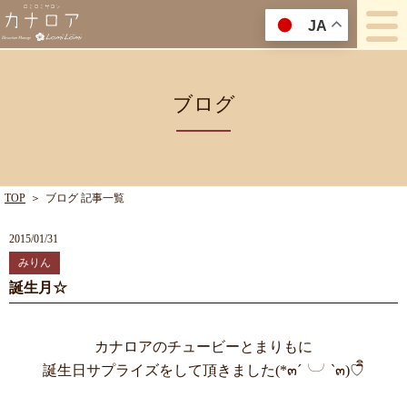
JA
ブログ
TOP
＞
ブログ 記事一覧
2015/01/31
みりん
誕生月☆
カナロアのチュービーとまりもに
誕生日サプライズをして頂きました(*๓´╰╯`๓)♡ิิ