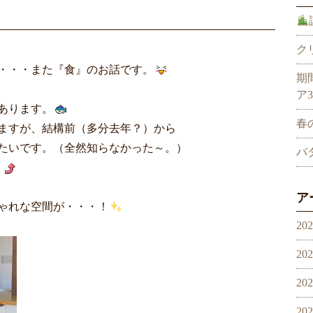
ク
・・・また『食』のお話です。
期
ア
あります。
春
ますが、結構前（多分去年？）から
たいです。（全然知らなかった～。）
バ
。
ア
ゃれな空間が・・・！
20
20
20
20