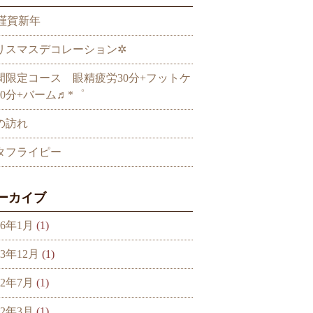
謹賀新年
リスマスデコレーション✲
間限定コース 眼精疲労30分+フットケ
30分+バーム♬*゜
の訪れ
タフライピー
ーカイブ
26年1月
(1)
23年12月
(1)
22年7月
(1)
22年3月
(1)