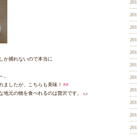
20
20
20
20
20
でしか捕れないので本当に
20
～。
20
れましたが、こちらも美味！
20
な地元の物を食べれるのは贅沢です。
20
20
20