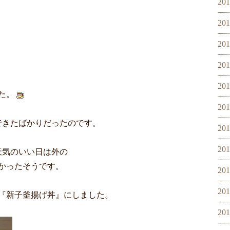
20
20
20
20
20
た。
20
できたばかりだったのです。
20
20
天気のいい日は外の
かったそうです。
20
20
『新子釜揚げ丼』にしました。
20