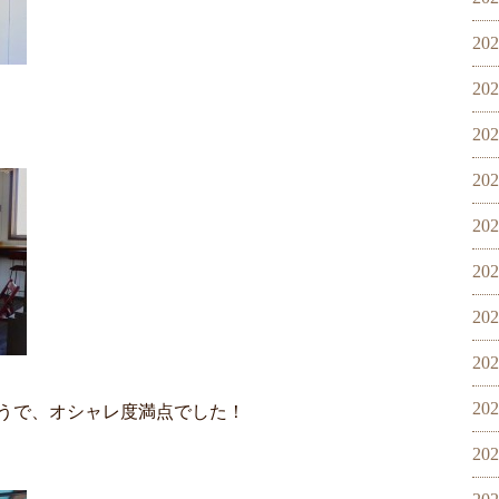
20
20
20
20
20
20
20
20
20
うで、オシャレ度満点でした！
20