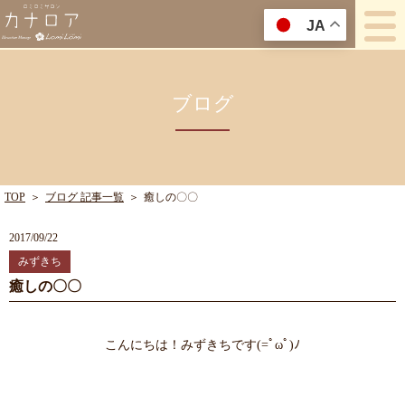
JA
ブログ
TOP
＞
ブログ 記事一覧
＞
癒しの〇〇
2017/09/22
みずきち
癒しの〇〇
こんにちは！みずきちです(=ﾟωﾟ)ﾉ