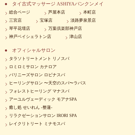
タイ古式マッサージ ASHIYAバンクンメイ
総合ページ
芦屋本店
本町店
三宮店
宝塚店
淡路夢泉景店
琴平花壇店
万葉倶楽部神戸店
神戸ベイシェラトン店
津山店
オフィシャルサロン
タラソトリートメント リノスパ
ロミロミサロン カナロア
バリニーズサロン ロビナスパ
ヒーリングサロン 〜天空のスパ〜ラパス
フォレストヒーリング マナスパ
アーユルヴェーディック モアナSPA
癒し処 せいれん -整蓮-
リラクゼーションサロン IRORI SPA
レイクリトリート ミナモスパ