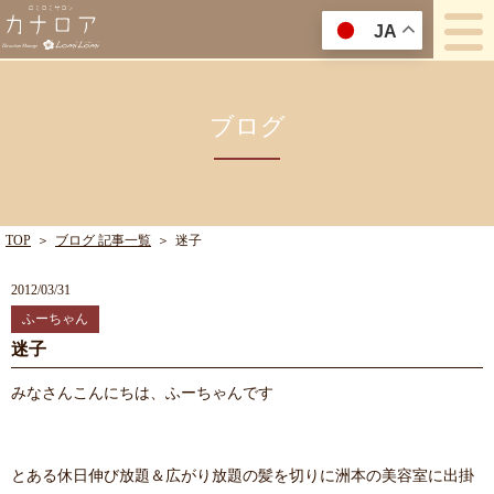
JA
ブログ
TOP
＞
ブログ 記事一覧
＞
迷子
2012/03/31
ふーちゃん
迷子
みなさんこんにちは、ふーちゃんです
とある休日伸び放題＆広がり放題の髪を切りに洲本の美容室に出掛