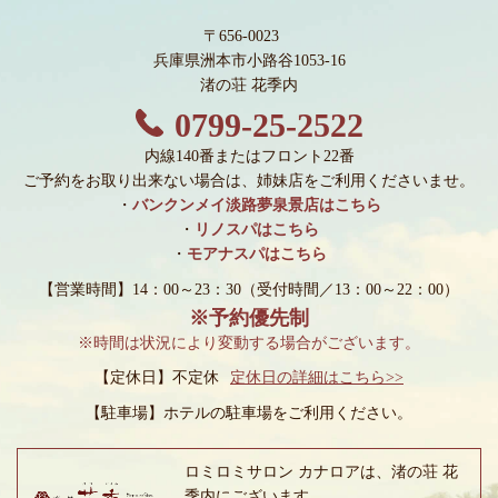
〒656-0023
兵庫県洲本市小路谷1053-16
渚の荘 花季内
0799-25-2522
内線140番またはフロント22番
ご予約をお取り出来ない場合は、姉妹店をご利用くださいませ。
・
バンクンメイ淡路夢泉景店はこちら
・
リノスパはこちら
・
モアナスパはこちら
【営業時間】14：00～23：30
（受付時間／13：00～22：00）
※予約優先制
※時間は状況により変動する場合がございます。
【定休日】不定休
定休日の詳細はこちら>>
【駐車場】
ホテルの駐車場をご利用ください。
ロミロミサロン カナロアは、渚の荘 花
季内にございます。