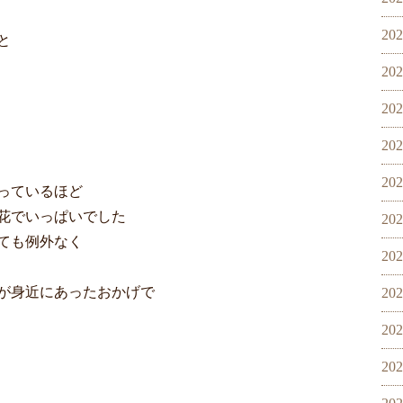
20
と
20
20
20
20
っているほど
花でいっぱいでした
20
ても例外なく
20
が身近にあったおかげで
20
20
20