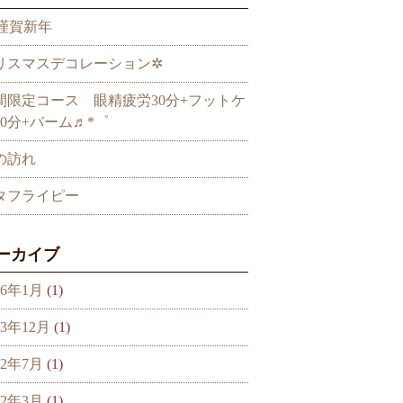
謹賀新年
リスマスデコレーション✲
間限定コース 眼精疲労30分+フットケ
30分+バーム♬*゜
の訪れ
タフライピー
ーカイブ
26年1月
(1)
23年12月
(1)
22年7月
(1)
22年3月
(1)