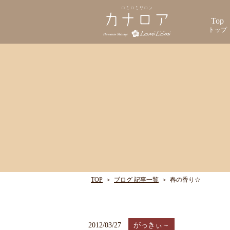
Top
トップ
TOP
＞
ブログ 記事一覧
＞
春の香り☆
2012/03/27
がっきぃ～