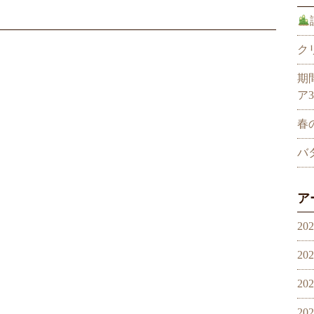
ク
期
ア
春
バ
ア
20
20
20
20