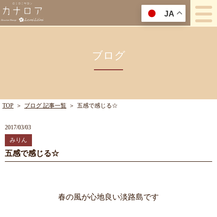
JA
ブログ
TOP
＞
ブログ 記事一覧
＞
五感で感じる☆
2017/03/03
みりん
五感で感じる☆
春の風が心地良い淡路島です