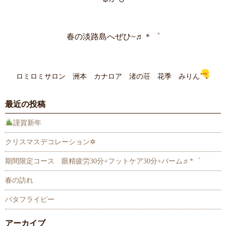
春の淡路島へぜひ~♬＊゜
ロミロミサロン 洲本 カナロア 渚の荘 花季 みりん
最近の投稿
謹賀新年
クリスマスデコレーション✲
期間限定コース 眼精疲労30分+フットケア30分+バーム♬*゜
春の訪れ
バタフライピー
アーカイブ