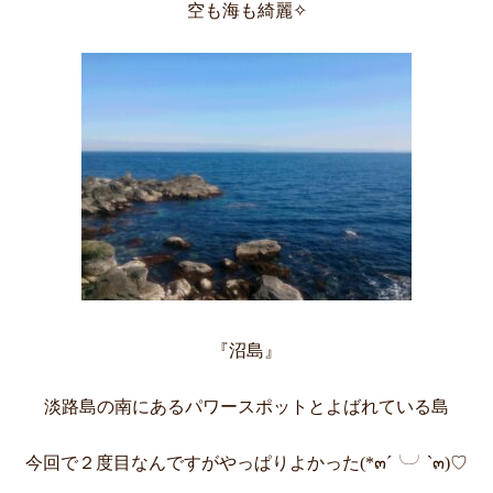
空も海も綺麗✧
『沼島』
淡路島の南にあるパワースポットとよばれている島
今回で２度目なんですがやっぱりよかった(*๓´╰╯`๓)♡