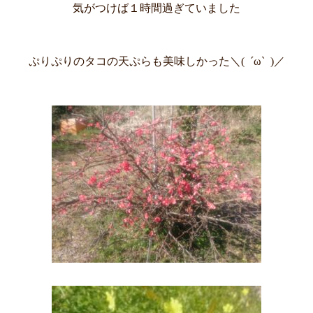
気がつけば１時間過ぎていました
ぷりぷりのタコの天ぷらも美味しかった＼( ´ω` )／