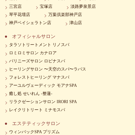
三宮店
宝塚店
淡路夢泉景店
琴平花壇店
万葉倶楽部神戸店
神戸ベイシェラトン店
津山店
オフィシャルサロン
タラソトリートメント リノスパ
ロミロミサロン カナロア
バリニーズサロン ロビナスパ
ヒーリングサロン 〜天空のスパ〜ラパス
フォレストヒーリング マナスパ
アーユルヴェーディック モアナSPA
癒し処 せいれん -整蓮-
リラクゼーションサロン IRORI SPA
レイクリトリート ミナモスパ
エステティックサロン
ウィンバックSPA プリズム