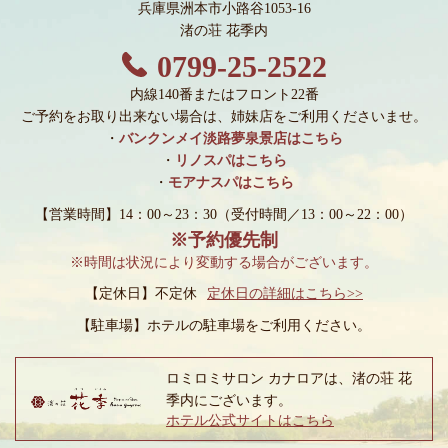
兵庫県洲本市小路谷1053-16
渚の荘 花季内
0799-25-2522
内線140番またはフロント22番
ご予約をお取り出来ない場合は、姉妹店をご利用くださいませ。
・
バンクンメイ淡路夢泉景店はこちら
・
リノスパはこちら
・
モアナスパはこちら
【営業時間】14：00～23：30
（受付時間／13：00～22：00）
※予約優先制
※時間は状況により変動する場合がございます。
【定休日】不定休
定休日の詳細はこちら>>
【駐車場】
ホテルの駐車場をご利用ください。
ロミロミサロン カナロアは、渚の荘 花
季内にございます。
ホテル公式サイトはこちら