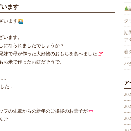
ざいます
ク
ざいます
期
ざいます。
ア
しになられましたでしょうか？
春
兄妹で母が作った大好物のおもちを食べました
もち米で作ったお餅だそうで、
バ
..
ア
た..
20
20
ッフの先輩からの新年のご挨拶のお菓子が
20
んご
20