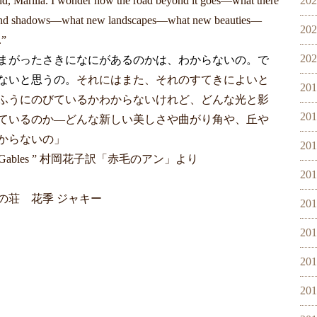
 bend, Marilla. I wonder how the road beyond it goes—what there
20
ght and shadows—what new landscapes—what new beauties—
20
.”
20
まがったさきになにがあるのかは、わからないの。で
ないと思うの。
それにはまた、それのすてきによいと
20
ふうにのびているかわからないけれど、どんな光と影
20
ているのか―どんな新しい美しさや曲がり角や、丘や
からないの」
20
f Green Gables ” 村岡花子訳「赤毛のアン」より
20
の荘 花季 ジャキー
20
20
20
20