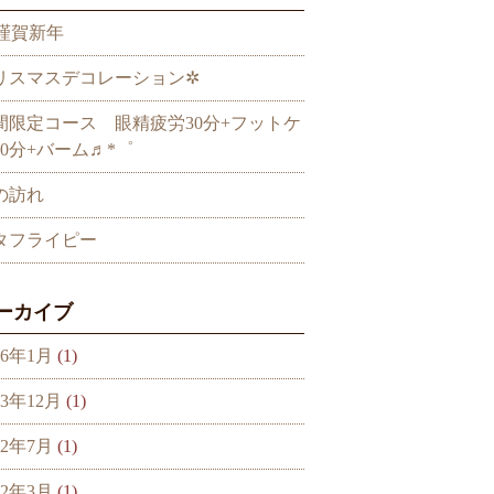
謹賀新年
リスマスデコレーション✲
間限定コース 眼精疲労30分+フットケ
30分+バーム♬*゜
の訪れ
タフライピー
ーカイブ
26年1月
(1)
23年12月
(1)
22年7月
(1)
22年3月
(1)