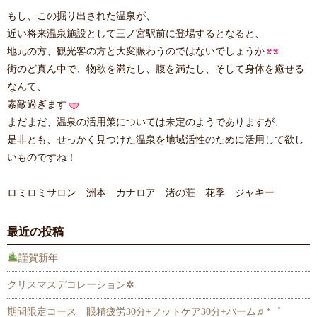
もし、この掘り出された温泉が、
近い将来温泉施設として三ノ宮駅前に登場するとなると、
地元の方、観光客の方と大変賑わうのではないでしょうか
街のど真ん中で、物欲を満たし、腹を満たし、そして身体を癒せる
なんて、
素敵過ぎます
まだまだ、温泉の活用策については未定のようでありますが、
是非とも、せっかく見つけた温泉を地域活性のために活用して欲し
いものですね！
ロミロミサロン 洲本 カナロア 渚の荘 花季 ジャキー
最近の投稿
謹賀新年
クリスマスデコレーション✲
期間限定コース 眼精疲労30分+フットケア30分+バーム♬*゜