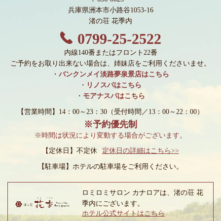
兵庫県洲本市小路谷1053-16
渚の荘 花季内
0799-25-2522
内線140番またはフロント22番
ご予約をお取り出来ない場合は、姉妹店をご利用くださいませ。
・
バンクンメイ淡路夢泉景店はこちら
・
リノスパはこちら
・
モアナスパはこちら
【営業時間】14：00～23：30
（受付時間／13：00～22：00）
※予約優先制
※時間は状況により変動する場合がございます。
【定休日】不定休
定休日の詳細はこちら>>
【駐車場】
ホテルの駐車場をご利用ください。
ロミロミサロン カナロアは、渚の荘 花
季内にございます。
ホテル公式サイトはこちら