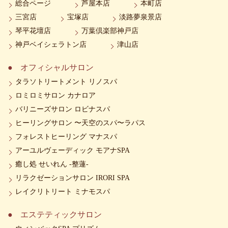
総合ページ
芦屋本店
本町店
三宮店
宝塚店
淡路夢泉景店
琴平花壇店
万葉倶楽部神戸店
神戸ベイシェラトン店
津山店
オフィシャルサロン
タラソトリートメント リノスパ
ロミロミサロン カナロア
バリニーズサロン ロビナスパ
ヒーリングサロン 〜天空のスパ〜ラパス
フォレストヒーリング マナスパ
アーユルヴェーディック モアナSPA
癒し処 せいれん -整蓮-
リラクゼーションサロン IRORI SPA
レイクリトリート ミナモスパ
エステティックサロン