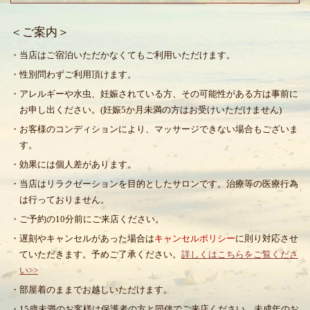
＜ご案内＞
・当店はご宿泊いただかなくてもご利用いただけます。
・性別問わずご利用頂けます。
・アレルギーや水虫、妊娠されている方、その可能性がある方は事前に
お申し出ください。(妊娠5か月未満の方はお受けいただけません)
・お客様のコンディションにより、マッサージできない場合もございま
す。
・効果には個人差があります。
・当店はリラクゼーションを目的としたサロンです。治療等の医療行為
は行っておりません。
・ご予約の10分前にご来店ください。
・遅刻やキャンセルがあった場合は
キャンセルポリシー
に則り対応させ
ていただきます。予めご了承ください。
詳しくはこちらをご覧くださ
い>>
・部屋着のままでお越しいただけます。
・15歳未満のお客様は保護者の方と同伴でご来店ください。未成年のお