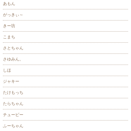
あもん
がっきぃ～
きー坊
こまち
さとちゃん
さゆみん。
しほ
ジャキー
たけもっち
たらちゃん
チュービー
ふーちゃん