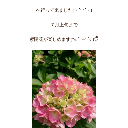
へ行って来ました(﹡ˆ﹀ˆ﹡)
７月上旬まで
紫陽花が楽しめます(*๓´╰╯`๓)♡ิิ