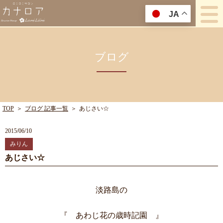
JA
ブログ
TOP
＞
ブログ 記事一覧
＞
あじさい☆
2015/06/10
みりん
あじさい☆
淡路島の
『 あわじ花の歳時記園 』