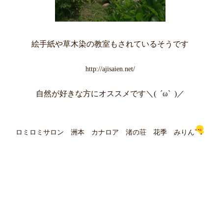
絵手紙や草木染の教室もされているそうです
http://ajisaien.net/
自然が好きな方にオススメです＼( ´ω` )／
ロミロミサロン 洲本 カナロア 渚の荘 花季 みりん