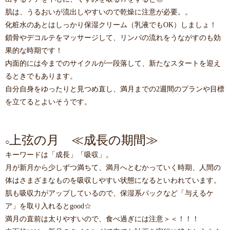
肌は、うるおいが流出しやすいので乾燥に注意が必要。。
化粧水のあとはしっかり保湿クリーム（乳液でもOK）しましょ！
鎖骨やデコルテをマッサージして、リンパの流れをうながすのも効
果的な時期です！
内面的には今までのサイクルが一段落して、新たなスタートを迎え
るときでもあります。
自分自身をゆったりと見つめ直し、満月までの2週間のプランや目標
を立てるとよいそうです。
上弦の月 ≪成長の期間≫
○
キーワードは「成長」「吸収」。
月が新月から少しずつ満ちて、満月へとむかっていく時期、人間の
体はさまざまなものを吸収しやすい状態になるといわれています。
肌も吸収力がアップしているので、保湿系パックなど「与えるケ
ア」を取り入れるとgood☆
満月の直前は太りやすいので、食べ過ぎには注意＞＜！！！