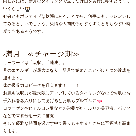
内面的には、新月のタイミングで立てた計画を実行に移すとうまく
いくらしい
心身ともポジティブな状態にあることから、何事にもチャレンジし
てみるとよいでしょう。愛情や人間関係がすくすくと育ちやすい時
期でもあるそうです。
満月 ≪チャージ期≫
○
キーワードは「吸収」「達成」。
月のエネルギーが最大になり、新月で始めたことがひとつの達成を
迎えます。
体の吸収力はピークを迎えます！！！！
お肌も吸収力が最大限にアップしているタイミングなのでお肌のお
手入れを念入りにしてあげるとお肌もプルプルに
コラーゲンやヒアルロン酸などの栄養がたっぷりの美容液、パック
などで栄養分を一気に補充！
そして優雅な時間を過ごす中で香りも＋するとさらに至福感も高ま
ります。