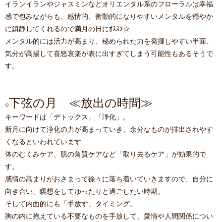
イランイランやジャスミンなどオリエンタル系のフローラルは幸福
感で包みながらも、感情的、衝動的になりやすいメンタルを穏やか
に鎮静してくれるので満月の日にｵｽｽﾒ☆
メンタル的には活力が高まり、秘められた力を発揮しやすい半面、
気分が高揚して喜怒哀楽が表に出すぎてしまう可能性もあるそうで
す。
下弦の月 ≪放出の時間≫
○
キーワードは「デトックス」「浄化」。
新月に向けて浄化の力が高まっていき、余分なものが排出されやす
くなるといわれています
体のむくみケア、肌の角質ケアなど「取り去るケア」が効果的で
す。
感情の高まりがおさまって徐々に落ち着いていきますので、自分に
向き合い、瞑想をしてゆったりと過ごしたい時期。
そして内面的にも「手放す」タイミング。
胸の内に抱えている不要なものを手放して、愛情や人間関係につい