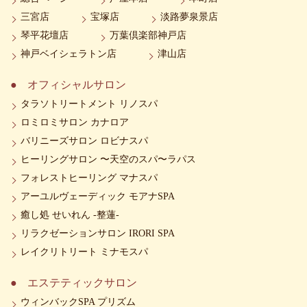
三宮店
宝塚店
淡路夢泉景店
琴平花壇店
万葉倶楽部神戸店
神戸ベイシェラトン店
津山店
オフィシャルサロン
タラソトリートメント リノスパ
ロミロミサロン カナロア
バリニーズサロン ロビナスパ
ヒーリングサロン 〜天空のスパ〜ラパス
フォレストヒーリング マナスパ
アーユルヴェーディック モアナSPA
癒し処 せいれん -整蓮-
リラクゼーションサロン IRORI SPA
レイクリトリート ミナモスパ
エステティックサロン
ウィンバックSPA プリズム