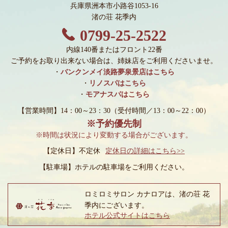
兵庫県洲本市小路谷1053-16
渚の荘 花季内
0799-25-2522
内線140番またはフロント22番
ご予約をお取り出来ない場合は、姉妹店をご利用くださいませ。
・
バンクンメイ淡路夢泉景店はこちら
・
リノスパはこちら
・
モアナスパはこちら
【営業時間】14：00～23：30
（受付時間／13：00～22：00）
※予約優先制
※時間は状況により変動する場合がございます。
【定休日】不定休
定休日の詳細はこちら>>
【駐車場】
ホテルの駐車場をご利用ください。
ロミロミサロン カナロアは、渚の荘 花
季内にございます。
ホテル公式サイトはこちら