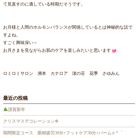
て見直すのに適している時期だそうです。
お月様と人間のホルモンバランスが関係しているとは神秘的な話で
すよね。
すごく興味深い～
お月さまを見ながらお肌のケアを楽しみたいと思います
ロミロミサロン 洲本 カナロア 渚の荘 花季 さゆみん
最近の投稿
謹賀新年
クリスマスデコレーション✲
期間限定コース 眼精疲労30分+フットケア30分+バーム♬*゜