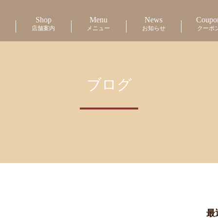
Shop
Menu
News
Coupo
店舗案内
メニュー
お知らせ
クーポ
ブログ
最