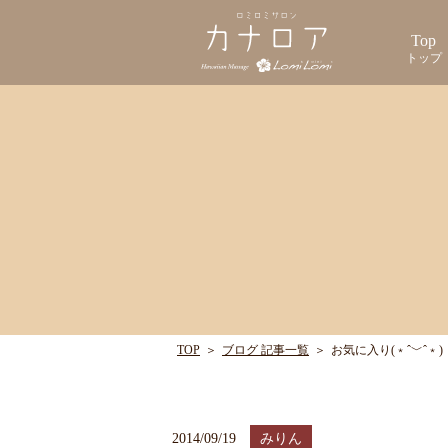
Top
トップ
TOP
＞
ブログ 記事一覧
＞
お気に入り(﹡ˆ﹀ˆ﹡)
2014/09/19
みりん