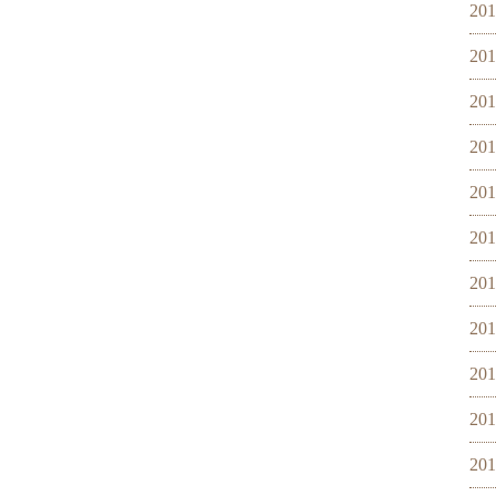
20
20
20
20
20
20
20
20
20
20
20