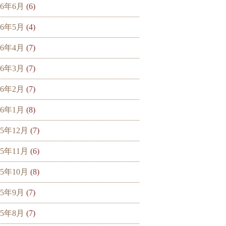
16年6月
(6)
16年5月
(4)
16年4月
(7)
16年3月
(7)
16年2月
(7)
16年1月
(8)
15年12月
(7)
15年11月
(6)
15年10月
(8)
15年9月
(7)
15年8月
(7)