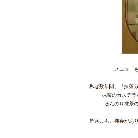
メニュー
私は数年間、『抹茶カステ
抹茶のカステラ
ほんのり抹茶
皆さまも、機会があ