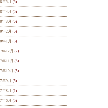
18年5月
(5)
18年4月
(5)
18年3月
(5)
18年2月
(5)
18年1月
(5)
17年12月
(7)
17年11月
(5)
17年10月
(5)
17年9月
(5)
17年8月
(1)
17年6月
(5)