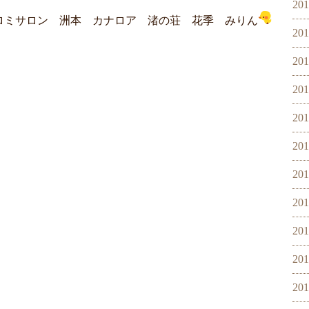
20
ロミサロン 洲本 カナロア 渚の荘 花季 みりん
20
20
20
20
20
20
20
20
20
20