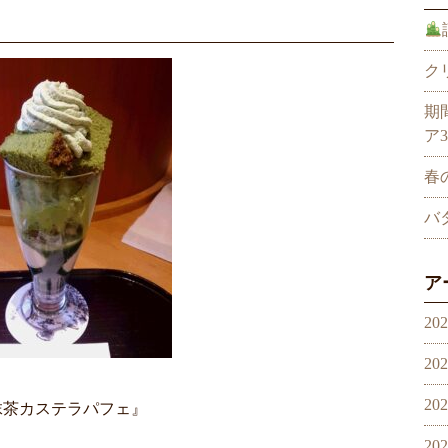
ク
期
ア
春
バ
ア
20
20
20
抹茶カステラパフェ』
20