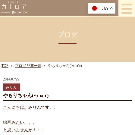
JA
ブログ
TOP
＞
ブログ 記事一覧
＞
やもりちゃん(っ´ω`c)
2014/07/29
みりん
やもりちゃん(っ´ω`c)
こんにちは。みりんです。。
絵画みたい。。。
と思いませんか！！！