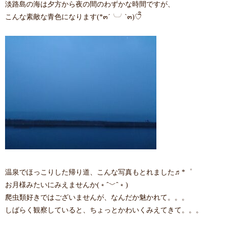
淡路島の海は夕方から夜の間のわずかな時間ですが、
こんな素敵な青色になります(*๓´╰╯`๓)♡ิิ
温泉でほっこりした帰り道、こんな写真もとれました♬*゜
お月様みたいにみえませんか(﹡ˆ﹀ˆ﹡)
爬虫類好きではございませんが、なんだか魅かれて。。。
しばらく観察していると、ちょっとかわいくみえてきて。。。