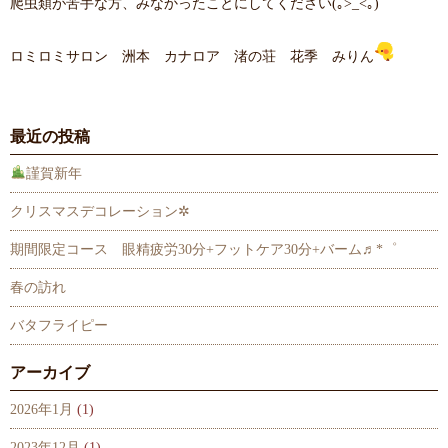
爬虫類が苦手な方、みなかったことにしてください(｡>_<｡)
ロミロミサロン 洲本 カナロア 渚の荘 花季 みりん
最近の投稿
謹賀新年
クリスマスデコレーション✲
期間限定コース 眼精疲労30分+フットケア30分+バーム♬*゜
春の訪れ
バタフライピー
アーカイブ
2026年1月
(1)
2023年12月
(1)