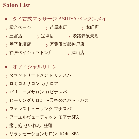
Salon List
タイ古式マッサージ ASHIYAバンクンメイ
総合ページ
芦屋本店
本町店
三宮店
宝塚店
淡路夢泉景店
琴平花壇店
万葉倶楽部神戸店
神戸ベイシェラトン店
津山店
オフィシャルサロン
タラソトリートメント リノスパ
ロミロミサロン カナロア
バリニーズサロン ロビナスパ
ヒーリングサロン 〜天空のスパ〜ラパス
フォレストヒーリング マナスパ
アーユルヴェーディック モアナSPA
癒し処 せいれん -整蓮-
リラクゼーションサロン IRORI SPA