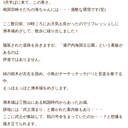
3月半ばに来て、この寒さ。
南国宮崎そだちの海ちゃんには・・・過酷な環境です(笑)
ここ数日前、10時ごろにお天気も良かったのでリフレッシュしに
洲本城めざして、散歩に繰り出しました！
舗装された道路を歩きますが、「瀬戸内海国立公園」という看板が
あるのは
伊達ではありません。
緑の樹木が左右を固め、小鳥がチーチッチッチ(^^♪と音楽を奏でる
中、
えっほえっほと洲本城をめざします。
洲本城は三熊山にある戦国時代からあったお城。
跡地には「武士溜まり」と書かれた案内板もあり・・・
ここに武士が集結して、戦の号令をまっていたのか・・？と想像を
掻き立てられます。