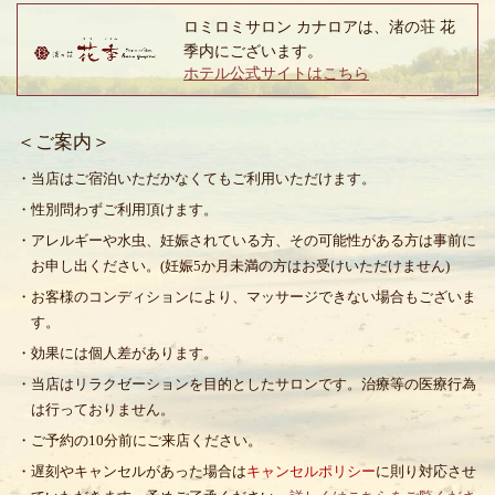
ロミロミサロン カナロアは、渚の荘 花
季内にございます。
ホテル公式サイトはこちら
＜ご案内＞
・当店はご宿泊いただかなくてもご利用いただけます。
・性別問わずご利用頂けます。
・アレルギーや水虫、妊娠されている方、その可能性がある方は事前に
お申し出ください。(妊娠5か月未満の方はお受けいただけません)
・お客様のコンディションにより、マッサージできない場合もございま
す。
・効果には個人差があります。
・当店はリラクゼーションを目的としたサロンです。治療等の医療行為
は行っておりません。
・ご予約の10分前にご来店ください。
・遅刻やキャンセルがあった場合は
キャンセルポリシー
に則り対応させ