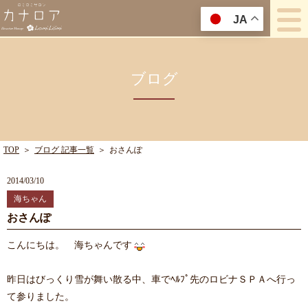
JA
ブログ
TOP
＞
ブログ 記事一覧
＞
おさんぽ
2014/03/10
海ちゃん
おさんぽ
こんにちは。 海ちゃんです
昨日はびっくり雪が舞い散る中、車でﾍﾙﾌﾟ先のロビナＳＰＡへ行っ
て参りました。