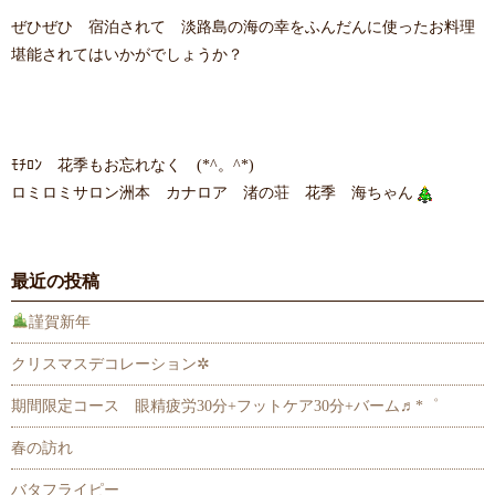
ぜひぜひ 宿泊されて 淡路島の海の幸をふんだんに使ったお料理
堪能されてはいかがでしょうか？
ﾓﾁﾛﾝ 花季もお忘れなく (*^。^*)
ロミロミサロン洲本 カナロア 渚の荘 花季 海ちゃん
最近の投稿
謹賀新年
クリスマスデコレーション✲
期間限定コース 眼精疲労30分+フットケア30分+バーム♬*゜
春の訪れ
バタフライピー