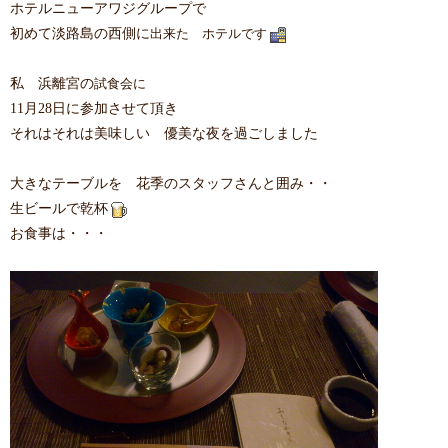
ホテルニューアワジグループで
初めて淡路島の西側に
出来た ホテルです
私 浜離宮の
試食会に
11月28日に参加させて頂き
それはそれは美味しい 優美な夜を過ごしました
大きなテーブルを 花季のスタッフさんと囲み・・
生ビールで乾杯
お食事は・・・