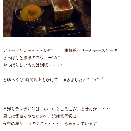
デザートたぁ～～～～いむ！！ 柑橘系ゼリーとチーズケーキ
さっぱりと濃厚のスウィーツに
やっぱり甘いものは別腹～～～♪
とゆっくり2時間以上もかけて 頂きました♬*゜♬*゜
日帰りランチﾌﾟﾗﾝは いまのところございませんが・・・
周りに電気が少ないので、浜離宮周辺は
夜空の星が ものすご～～～く きらめいています