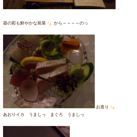
器の彩も鮮やかな前菜
から～～～～のっ
お造り
あおりイカ うましっ まぐろ うましっ