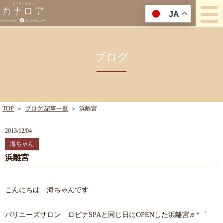
JA
ブログ
TOP
＞
ブログ 記事一覧
＞
浜離宮
2013/12/04
海ちゃん
浜離宮
こんにちは 海ちゃんです
バリニーズサロン ロビナSPAと同じ日にOPENした浜離宮♬*゜