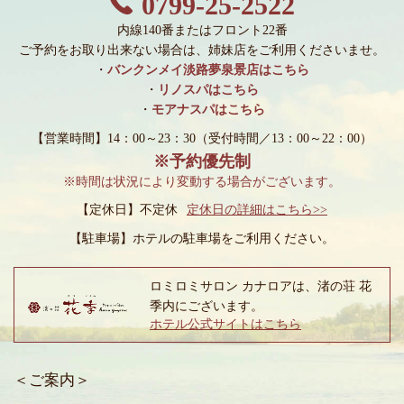
0799-25-2522
内線140番またはフロント22番
ご予約をお取り出来ない場合は、姉妹店をご利用くださいませ。
・
バンクンメイ淡路夢泉景店はこちら
・
リノスパはこちら
・
モアナスパはこちら
【営業時間】14：00～23：30
（受付時間／13：00～22：00）
※予約優先制
※時間は状況により変動する場合がございます。
【定休日】不定休
定休日の詳細はこちら>>
【駐車場】
ホテルの駐車場をご利用ください。
ロミロミサロン カナロアは、渚の荘 花
季内にございます。
ホテル公式サイトはこちら
＜ご案内＞