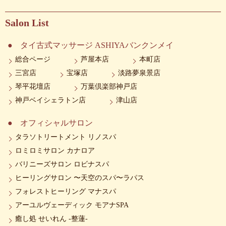
Salon List
タイ古式マッサージ ASHIYAバンクンメイ
総合ページ
芦屋本店
本町店
三宮店
宝塚店
淡路夢泉景店
琴平花壇店
万葉倶楽部神戸店
神戸ベイシェラトン店
津山店
オフィシャルサロン
タラソトリートメント リノスパ
ロミロミサロン カナロア
バリニーズサロン ロビナスパ
ヒーリングサロン 〜天空のスパ〜ラパス
フォレストヒーリング マナスパ
アーユルヴェーディック モアナSPA
癒し処 せいれん -整蓮-