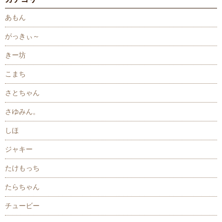
あもん
がっきぃ～
きー坊
こまち
さとちゃん
さゆみん。
しほ
ジャキー
たけもっち
たらちゃん
チュービー