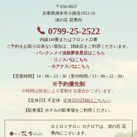
〒656-0023
兵庫県洲本市小路谷1053-16
渚の荘 花季内
0799-25-2522
内線140番またはフロント22番
ご予約をお取り出来ない場合は、姉妹店をご利用くださいませ。
・
バンクンメイ淡路夢泉景店はこちら
・
リノスパはこちら
・
モアナスパはこちら
【営業時間】14：00～23：30
（受付時間／13：00～22：00）
※予約優先制
※時間は状況により変動する場合がございます。
【定休日】不定休
定休日の詳細はこちら>>
【駐車場】
ホテルの駐車場をご利用ください。
ロミロミサロン カナロアは、渚の荘 花
季内にございます。