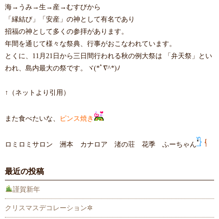
海→うみ→生→産→むすびから
「縁結び」「安産」
の神として有名であり
招福の神として多くの参拝があります。
年間を通じて様々な祭典、行事がおこなわれています。
とくに、11月21日から三日間行われる秋の例大祭は
「弁天祭」
とい
われ、島内最大の祭です。ヾ(*ﾟ∇^*)ﾉ
↑（ネットより引用）
また食べたいな、
ピンス焼き
ロミロミサロン 洲本 カナロア 渚の荘 花季 ふーちゃん
最近の投稿
謹賀新年
クリスマスデコレーション✲