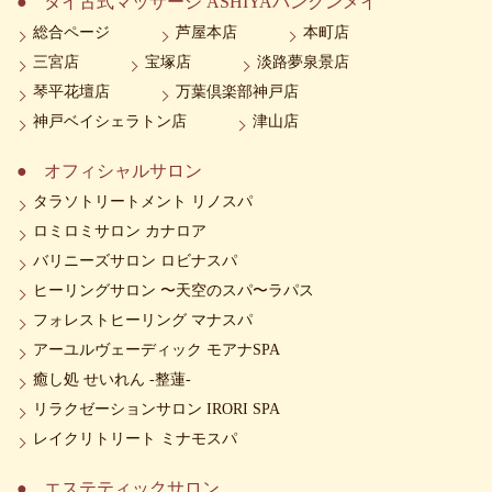
タイ古式マッサージ ASHIYAバンクンメイ
総合ページ
芦屋本店
本町店
三宮店
宝塚店
淡路夢泉景店
琴平花壇店
万葉倶楽部神戸店
神戸ベイシェラトン店
津山店
オフィシャルサロン
タラソトリートメント リノスパ
ロミロミサロン カナロア
バリニーズサロン ロビナスパ
ヒーリングサロン 〜天空のスパ〜ラパス
フォレストヒーリング マナスパ
アーユルヴェーディック モアナSPA
癒し処 せいれん -整蓮-
リラクゼーションサロン IRORI SPA
レイクリトリート ミナモスパ
エステティックサロン