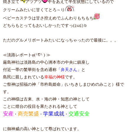
焼き立て
アツアツ
中をあえて半生状態にしているので
クリームみたいに甘くてとろ～り
ベビーカステラは甘さ控えめでふんわりもちもち
どちらもとってもおいしかったですっ(≧ω≦)ｂ
ただのグルメリポートみたいになっちゃったので最後に。。。
≪淡路レポートφ(^∇^ ) ≫
厳島神社は淡路島の中心洲本市の中央に鎮座し
付近一帯の繁華街を含め通称
「弁天さん」
と
島民に親しまれている
幸福の神様
です。
ご祭神は招福の神「市杵島姫命」(いちきしまひめのみこと）様で
す。
この神様は古来、水・海の神・知恵の神として
ことに燈台の役目を果たされる神として
安産
商売繁盛
学業成就
交通安全
・
・
・
に御神威の高い神として尊ばれています。