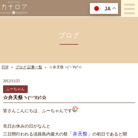
JA
ブログ
TOP
＞
ブログ 記事一覧
＞
☆弁天祭ヽ(‘ｰ’#)/!☆
2012/11/25
ふーちゃん
☆弁天祭ヽ(‘ｰ’#)/!☆
皆さんこんにちは、ふーちゃんです
先日お休みの日がなんと
「弁天祭」
三日間行われる淡路島内最大の祭
の初日であると聞