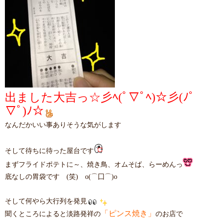
出ました大吉っ☆彡ﾍ(ﾟ▽ﾟﾍ)☆彡(ﾉﾟ
▽ﾟ)ﾉ☆
なんだかいい事ありそうな気がします
そして待ちに待った屋台です
まずフライドポテトに～、焼き鳥、オムそば、らーめんっ
底なしの胃袋です (笑) o(⌒囗⌒)o
そして何やら大行列を発見
「ピンス焼き」
聞くところによると淡路発祥の
のお店で