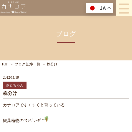
JA
ブログ
TOP
＞
ブログ 記事一覧
＞
株分け
2012/11/19
さとちゃん
株分け
カナロアですくすくと育っている
観葉植物の”ｳﾝﾍﾞﾗｰﾀﾞ”