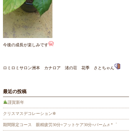
今後の成長が楽しみです
ロミロミサロン洲本 カナロア 渚の荘 花季 さとちゃん
最近の投稿
謹賀新年
クリスマスデコレーション✲
期間限定コース 眼精疲労30分+フットケア30分+バーム♬*゜