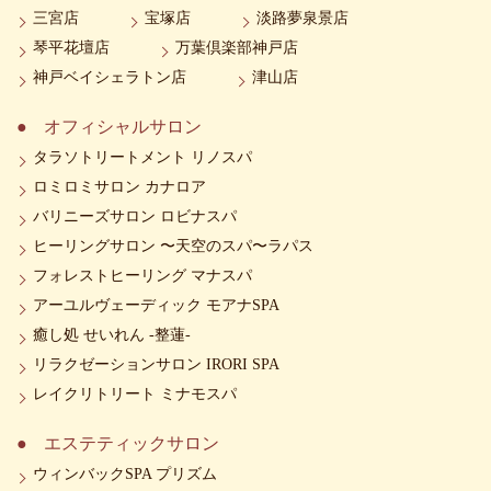
三宮店
宝塚店
淡路夢泉景店
琴平花壇店
万葉倶楽部神戸店
神戸ベイシェラトン店
津山店
オフィシャルサロン
タラソトリートメント リノスパ
ロミロミサロン カナロア
バリニーズサロン ロビナスパ
ヒーリングサロン 〜天空のスパ〜ラパス
フォレストヒーリング マナスパ
アーユルヴェーディック モアナSPA
癒し処 せいれん -整蓮-
リラクゼーションサロン IRORI SPA
レイクリトリート ミナモスパ
エステティックサロン
ウィンバックSPA プリズム