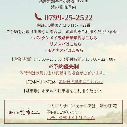
兵庫県洲本市小路谷1053-16
渚の荘 花季内
0799-25-2522
内線140番またはフロント22番
ご予約をお取り出来ない場合は、姉妹店をご利用くださいませ。
・
バンクンメイ淡路夢泉景店はこちら
・
リノスパはこちら
・
モアナスパはこちら
【営業時間】14：00～23：30
（受付時間／13：00～22：00）
※予約優先制
※時間は状況により変動する場合がございます。
【定休日】不定休
定休日の詳細はこちら>>
【駐車場】
ホテルの駐車場をご利用ください。
ロミロミサロン カナロアは、渚の荘 花
季内にございます。
ホテル公式サイトはこちら