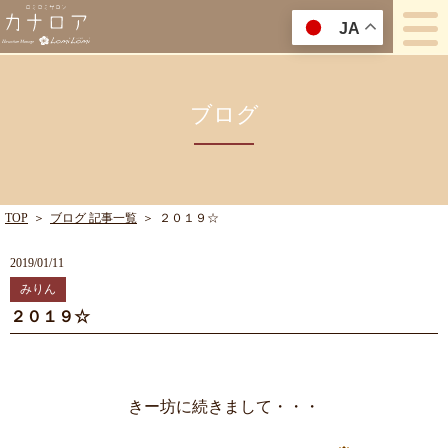
JA
ブログ
TOP
＞
ブログ 記事一覧
＞
２０１９☆
2019/01/11
みりん
２０１９☆
きー坊に続きまして・・・