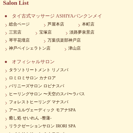
Salon List
タイ古式マッサージ ASHIYAバンクンメイ
総合ページ
芦屋本店
本町店
三宮店
宝塚店
淡路夢泉景店
琴平花壇店
万葉倶楽部神戸店
神戸ベイシェラトン店
津山店
オフィシャルサロン
タラソトリートメント リノスパ
ロミロミサロン カナロア
バリニーズサロン ロビナスパ
ヒーリングサロン 〜天空のスパ〜ラパス
フォレストヒーリング マナスパ
アーユルヴェーディック モアナSPA
癒し処 せいれん -整蓮-
リラクゼーションサロン IRORI SPA