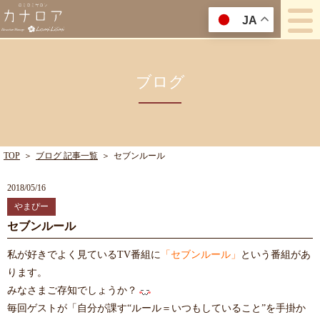
JA
ブログ
TOP
＞
ブログ 記事一覧
＞
セブンルール
2018/05/16
やまぴー
セブンルール
私が好きでよく見ているTV番組に
「セブンルール」
という番組があ
ります。
みなさまご存知でしょうか？
毎回ゲストが「自分が課す“ルール＝いつもしていること”を手掛か