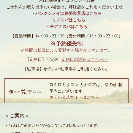
内線140番またはフロント22番
ご予約をお取り出来ない場合は、姉妹店をご利用くださいませ。
・
バンクンメイ淡路夢泉景店はこちら
・
リノスパはこちら
・
モアナスパはこちら
【営業時間】14：00～23：30
（受付時間／13：00～22：00）
※予約優先制
※時間は状況により変動する場合がございます。
【定休日】不定休
定休日の詳細はこちら>>
【駐車場】
ホテルの駐車場をご利用ください。
ロミロミサロン カナロアは、渚の荘 花
季内にございます。
ホテル公式サイトはこちら
＜ご案内＞
・当店はご宿泊いただかなくてもご利用いただけます。