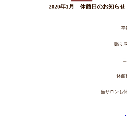
2020年1月 休館日のお知らせ
平
賜り
こ
休館
当サロンも