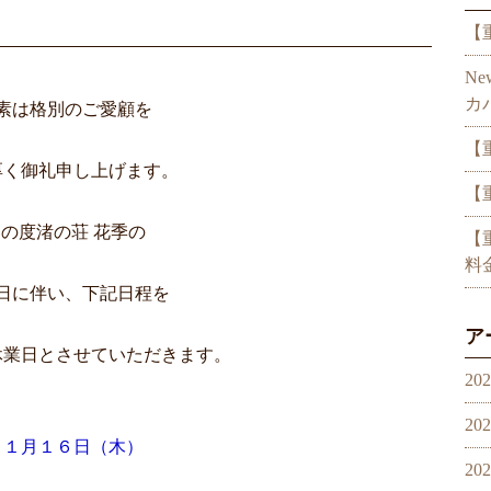
【
N
カ
素は格別のご愛顧を
【
厚く御礼申し上げます。
【
の度渚の荘 花季の
【
料
日に伴い、下記日程を
ア
休業日とさせていただきます。
20
20
・１月１６日（木）
20