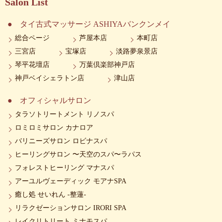
Salon List
タイ古式マッサージ ASHIYAバンクンメイ
総合ページ
芦屋本店
本町店
三宮店
宝塚店
淡路夢泉景店
琴平花壇店
万葉倶楽部神戸店
神戸ベイシェラトン店
津山店
オフィシャルサロン
タラソトリートメント リノスパ
ロミロミサロン カナロア
バリニーズサロン ロビナスパ
ヒーリングサロン 〜天空のスパ〜ラパス
フォレストヒーリング マナスパ
アーユルヴェーディック モアナSPA
癒し処 せいれん -整蓮-
リラクゼーションサロン IRORI SPA
レイクリトリート ミナモスパ