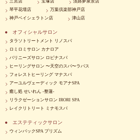
三宮店
宝塚店
淡路夢泉景店
琴平花壇店
万葉倶楽部神戸店
神戸ベイシェラトン店
津山店
オフィシャルサロン
タラソトリートメント リノスパ
ロミロミサロン カナロア
バリニーズサロン ロビナスパ
ヒーリングサロン 〜天空のスパ〜ラパス
フォレストヒーリング マナスパ
アーユルヴェーディック モアナSPA
癒し処 せいれん -整蓮-
リラクゼーションサロン IRORI SPA
レイクリトリート ミナモスパ
エステティックサロン
ウィンバックSPA プリズム