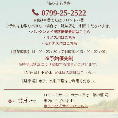
渚の荘 花季内
0799-25-2522
内線140番またはフロント22番
ご予約をお取り出来ない場合は、姉妹店をご利用くださいませ。
・
バンクンメイ淡路夢泉景店はこちら
・
リノスパはこちら
・
モアナスパはこちら
【営業時間】14：00～23：30
（受付時間／13：00～22：00）
※予約優先制
※時間は状況により変動する場合がございます。
【定休日】不定休
定休日の詳細はこちら>>
【駐車場】
ホテルの駐車場をご利用ください。
ロミロミサロン カナロアは、渚の荘 花
季内にございます。
ホテル公式サイトはこちら