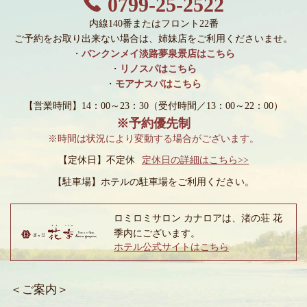
0799-25-2522
内線140番またはフロント22番
ご予約をお取り出来ない場合は、姉妹店をご利用くださいませ。
・
バンクンメイ淡路夢泉景店はこちら
・
リノスパはこちら
・
モアナスパはこちら
【営業時間】14：00～23：30
（受付時間／13：00～22：00）
※予約優先制
※時間は状況により変動する場合がございます。
【定休日】不定休
定休日の詳細はこちら>>
【駐車場】
ホテルの駐車場をご利用ください。
ロミロミサロン カナロアは、渚の荘 花
季内にございます。
ホテル公式サイトはこちら
＜ご案内＞