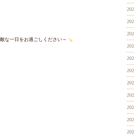
20
20
20
敵な一日をお過ごしください～
20
20
20
20
20
20
20
20