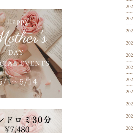
20
20
20
20
20
20
20
20
20
20
20