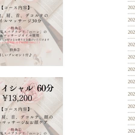
20
20
20
20
20
20
20
20
20
20
20