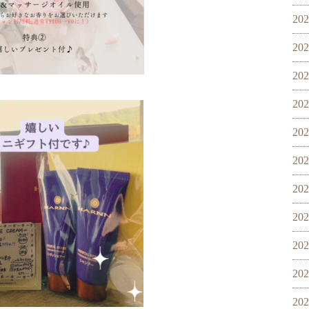
20
20
20
20
20
20
20
20
20
20
20