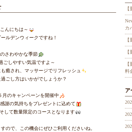
せ
【
N
カ
こんにちは～
ゴールデンウィークですね！
【
【
のさわやかな季節
過ごしやすい気温ですよ～
【
にも癒され、マッサージでリフレッシュ
料
た過ごし方はいかがでしょうか？
ア
５月のキャンペーンを開催中
20
感謝の気持ちをプレゼントに込めて
定、そして数量限定のコースとなります
20
20
ますので、この機会にぜひご利用くださいね。